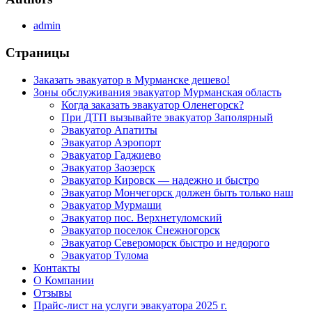
admin
Страницы
Заказать эвакуатор в Мурманске дешево!
Зоны обслуживания эвакуатор Мурманская область
Когда заказать эвакуатор Оленегорск?
При ДТП вызывайте эвакуатор Заполярный
Эвакуатор Апатиты
Эвакуатор Аэропорт
Эвакуатор Гаджиево
Эвакуатор Заозерск
Эвакуатор Кировск — надежно и быстро
Эвакуатор Мончегорск должен быть только наш
Эвакуатор Мурмаши
Эвакуатор пос. Верхнетуломский
Эвакуатор поселок Снежногорск
Эвакуатор Североморск быстро и недорого
Эвакуатор Тулома
Контакты
О Компании
Отзывы
Прайс-лист на услуги эвакуатора 2025 г.