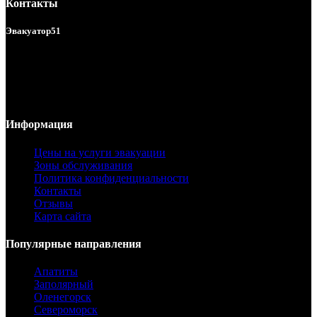
Контакты
Эвакуатор51
Услуги эвакуатора в Мурманске и области 24/7.
ул. Подгорная 140б
г. Мурманск, Россия
Телефон:
8 (8152) 78 55 00
Email:
info@evakuator-51.ru
Информация
Цены на услуги эвакуации
Зоны обслуживания
Политика конфиденциальности
Контакты
Отзывы
Карта сайта
Популярные направления
Апатиты
Заполярный
Оленегорск
Североморск