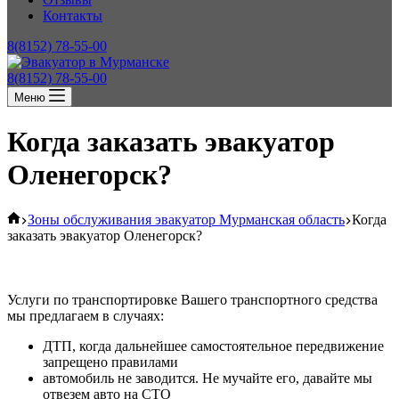
Контакты
8(8152) 78-55-00
8(8152) 78-55-00
Меню
Когда заказать эвакуатор
Оленегорск?
Главная
Зоны обслуживания эвакуатор Мурманская область
Когда
заказать эвакуатор Оленегорск?
Услуги по транспортировке Вашего транспортного средства
мы предлагаем в случаях:
ДТП, когда дальнейшее самостоятельное передвижение
запрещено правилами
автомобиль не заводится. Не мучайте его, давайте мы
отвезем авто на СТО