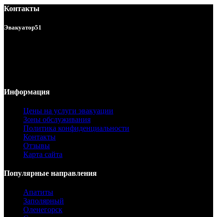
Контакты
Эвакуатор51
Услуги эвакуатора в Мурманске и области 24/7.
ул. Подгорная 140б
г. Мурманск, Россия
Телефон:
8 (8152) 78 55 00
Email:
info@evakuator-51.ru
Информация
Цены на услуги эвакуации
Зоны обслуживания
Политика конфиденциальности
Контакты
Отзывы
Карта сайта
Популярные направления
Апатиты
Заполярный
Оленегорск