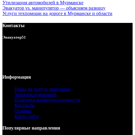
Утилизация автомобилей в Мурманске
Эвакуатор vs. манипулятор — объясняем разницу
Услуги техпомощи на дороге в Мурманске и области
Контакты
Эвакуатор51
Услуги эвакуатора в Мурманске и области 24/7.
ул. Подгорная 140б
г. Мурманск, Россия
Телефон:
8 (8152) 78 55 00
Email:
info@evakuator-51.ru
Информация
Цены на услуги эвакуации
Зоны обслуживания
Политика конфиденциальности
Контакты
Отзывы
Карта сайта
Популярные направления