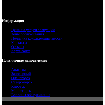
ул. Подгорная 140б
г. Мурманск, Россия
Телефон:
8 (8152) 78 55 00
Email:
info@evakuator-51.ru
Информация
Цены на услуги эвакуации
Зоны обслуживания
Политика конфиденциальности
Контакты
Отзывы
Карта сайта
Популярные направления
Апатиты
Заполярный
Оленегорск
Североморск
Кировск
Мончегорск
Все зоны обслуживания
© 2015 - 2026 Эвакуатор в Мурманске. Все права защищены.