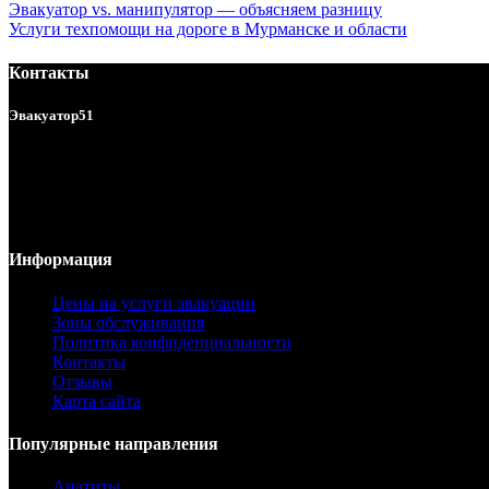
Эвакуатор vs. манипулятор — объясняем разницу
Услуги техпомощи на дороге в Мурманске и области
Контакты
Эвакуатор51
Услуги эвакуатора в Мурманске и области 24/7.
ул. Подгорная 140б
г. Мурманск, Россия
Телефон:
8 (8152) 78 55 00
Email:
info@evakuator-51.ru
Информация
Цены на услуги эвакуации
Зоны обслуживания
Политика конфиденциальности
Контакты
Отзывы
Карта сайта
Популярные направления
Апатиты